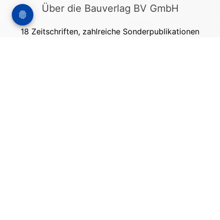
Über die Bauverlag BV GmbH
18 Zeitschriften, zahlreiche Sonderpublikationen
und Online-Angebote werden von rund 135
Mitarbeitern am Hauptsitz in Gütersloh sowie in
unseren Geschäftsstellen in Berlin und München
produziert. Damit sind wir der größte Anbieter
von Fachinformationen der Baubranche im
deutschsprachigen Raum.
Kontakt
Bauverlag BV GmbH
Friedrich-Ebert-Straße 62
33330 Gütersloh
Tel: +49 (0) 5241 2151 - 3000
stellenmarkt@bauverlag.de