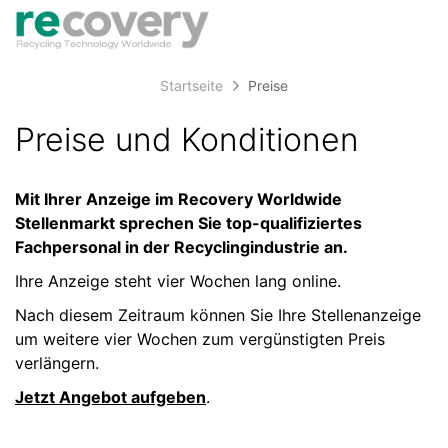
Accessibility
Anzeige
zur
Benut
Modus
aktivieren
Me
schalten
Suche
zur
Startseite
Preise
öff
von
Navigation
zum
mobilem
Preise und Konditionen
Inhalt
Endgerät
aus
Mit Ihrer Anzeige im Recovery Worldwide
Stellenmarkt sprechen Sie top-qualifiziertes
Fachpersonal in der Recyclingindustrie an.
Ihre Anzeige steht vier Wochen lang online.
Nach diesem Zeitraum können Sie Ihre Stellenanzeige
um weitere vier Wochen zum vergünstigten Preis
verlängern.
Jetzt Angebot aufgeben
.