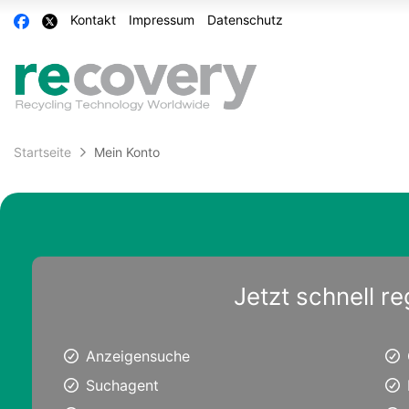
Accessibility
Auf
Auf
Kontakt
Impressum
Datenschutz
Modus
Facebook
X
aktivieren
teilen
teilen
zur
Navigation
zum
Inhalt
Startseite
Mein Konto
Jetzt schnell re
Anzeigensuche
Suchagent