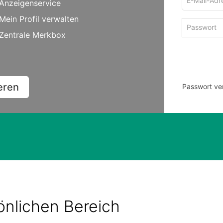
Anzeigenservice
Mail-
Adresse
Mein Profil verwalten
Passwort
zum
zum
Zentrale Merkbox
Anmelden
Anmelden
ieren
Passwort ve
sönlichen Bereich