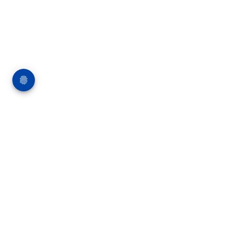
Über die Bauverlag BV GmbH
18 Zeitschriften, zahlreiche Sonderpublikationen
und Online-Angebote werden von rund 135
Mitarbeitern am Hauptsitz in Gütersloh sowie in
unseren Geschäftsstellen in Berlin und München
produziert. Damit sind wir der größte Anbieter
von Fachinformationen der Baubranche im