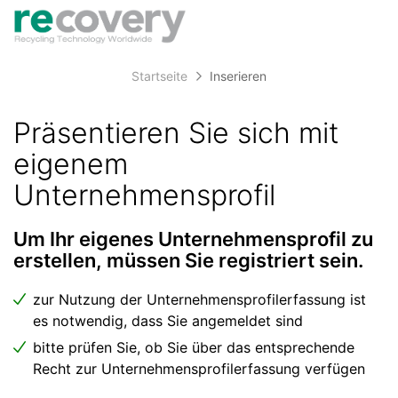
Accessibility
Anzeige
zur
Benut
Modus
aktivieren
Me
schalten
Suche
zur
Startseite
Inserieren
öff
von
Navigation
zum
mobilem
Präsentieren Sie sich mit
Inhalt
Endgerät
eigenem
aus
Unternehmensprofil
Um Ihr eigenes Unternehmensprofil zu
erstellen, müssen Sie registriert sein.
zur Nutzung der Unternehmensprofilerfassung ist
es notwendig, dass Sie angemeldet sind
bitte prüfen Sie, ob Sie über das entsprechende
Recht zur Unternehmensprofilerfassung verfügen