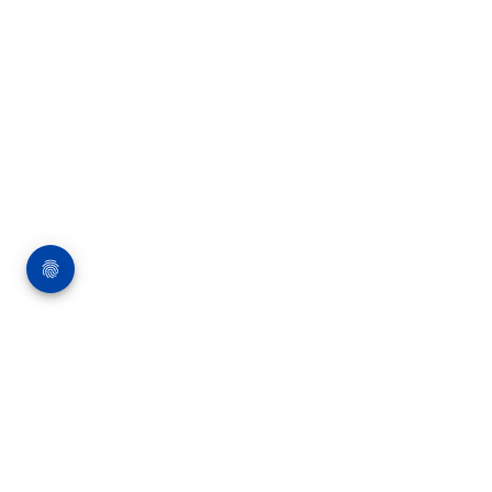
Über die Bauverlag BV GmbH
18 Zeitschriften, zahlreiche Sonderpublikationen
und Online-Angebote werden von rund 135