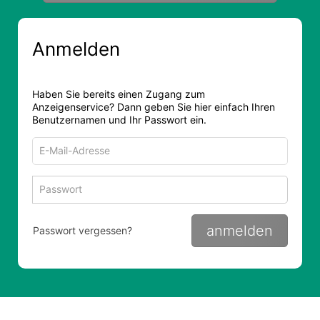
Anmelden
Haben Sie bereits einen Zugang zum
Anzeigenservice? Dann geben Sie hier einfach Ihren
Benutzernamen und Ihr Passwort ein.
E-
Mail-
Adresse
Passwort
Passwort 
zum
zum
Anmelden
Anmelden
anmelden
Passwort vergessen?