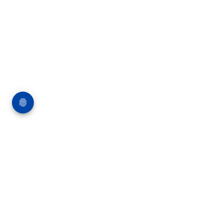
Über die Bauverlag BV GmbH
18 Zeitschriften, zahlreiche Sonderpublikationen
und Online-Angebote werden von rund 135
Mitarbeitern am Hauptsitz in Gütersloh sowie in
unseren Geschäftsstellen in Berlin und München