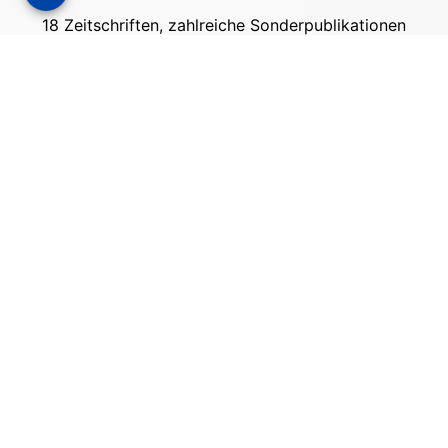
18 Zeitschriften, zahlreiche Sonderpublikationen
und Online-Angebote werden von rund 135
Mitarbeitern am Hauptsitz in Gütersloh sowie in
unseren Geschäftsstellen in Berlin und München
produziert. Damit sind wir der größte Anbieter
von Fachinformationen der Baubranche im
deutschsprachigen Raum.
Kontakt
Bauverlag BV GmbH
Friedrich-Ebert-Straße 62
33330 Gütersloh
Tel: +49 (0) 5241 2151 - 3000
stellenmarkt@bauverlag.de