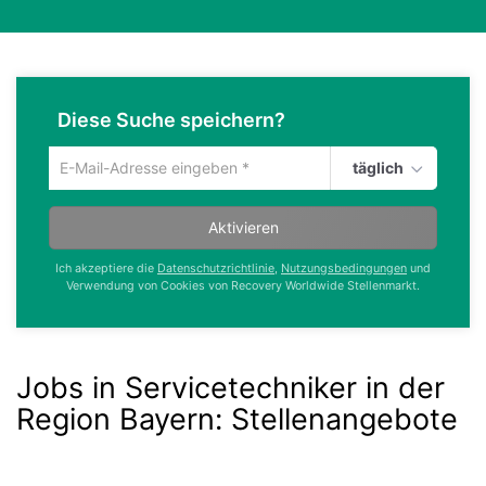
Diese Suche speichern?
täglich
Um
die
aktuelle
Aktivieren
Suche
zu
Ich akzeptiere die
Datenschutzrichtlinie
,
Nutzungsbedingungen
und
speichern
Verwendung von Cookies von Recovery Worldwide Stellenmarkt.
gib
deine
Emailadresse
ein
Jobs in Servicetechniker in der
Region Bayern
:
Stellenangebote