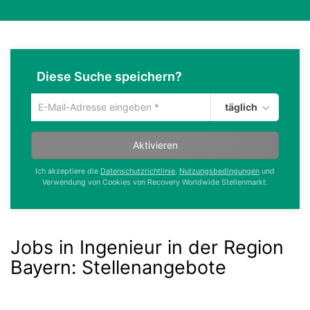
Diese Suche speichern?
täglich
Um
die
aktuelle
Aktivieren
Suche
zu
Ich akzeptiere die
Datenschutzrichtlinie
,
Nutzungsbedingungen
und
speichern
Verwendung von Cookies von Recovery Worldwide Stellenmarkt.
gib
deine
Emailadresse
ein
Jobs in Ingenieur in der Region
Bayern
:
Stellenangebote